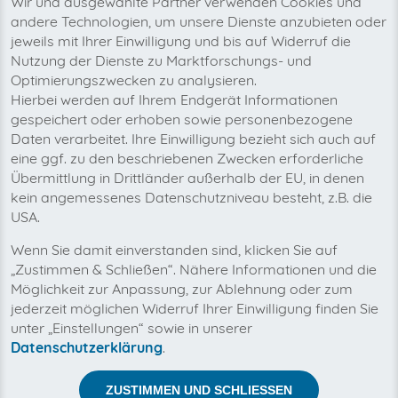
Wir und ausgewählte Partner verwenden Cookies und
andere Technologien, um unsere Dienste anzubieten oder
Rechnungstyp
Plattformen
jeweils mit Ihrer Einwilligung und bis auf Widerruf die
N/A
1
Nutzung der Dienste zu Marktforschungs- und
Optimierungszwecken zu analysieren.
Hierbei werden auf Ihrem Endgerät Informationen
In Planung
gespeichert oder erhoben sowie personenbezogene
Daten verarbeitet. Ihre Einwilligung bezieht sich auch auf
Signal Iduna AVUS Online
eine ggf. zu den beschriebenen Zwecken erforderliche
avusonline.signal-iduna.de
web
Übermittlung in Drittländer außerhalb der EU, in denen
Händlerportal
kein angemessenes Datenschutzniveau besteht, z.B. die
USA.
Rechnungstyp
Plattformen
N/A
1
Wenn Sie damit einverstanden sind, klicken Sie auf
„Zustimmen & Schließen“. Nähere Informationen und die
Möglichkeit zur Anpassung, zur Ablehnung oder zum
Erste Kunden aktiv
jederzeit möglichen Widerruf Ihrer Einwilligung finden Sie
unter „Einstellungen“ sowie in unserer
pma Finanz und
Datenschutzerklärung
.
Versicherungsmakler GmbH
www.pma.de
web
ZUSTIMMEN UND SCHLIESSEN