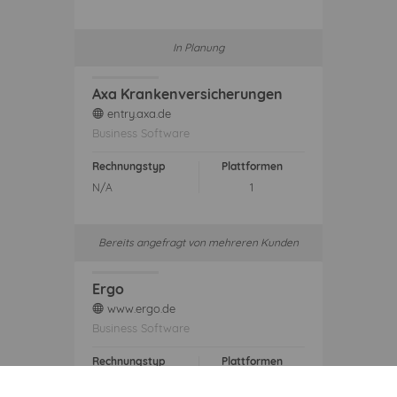
In Planung
Axa Krankenversicherungen
entry.axa.de
web
Business Software
Rechnungstyp
Plattformen
N/A
1
Bereits angefragt von mehreren Kunden
Ergo
www.ergo.de
web
Business Software
Rechnungstyp
Plattformen
N/A
1