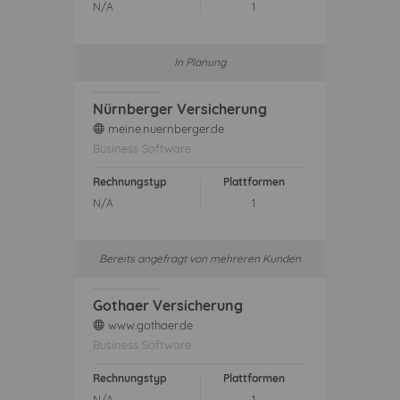
N/A
1
In Planung
Nürnberger Versicherung
meine.nuernberger.de
web
Business Software
Rechnungstyp
Plattformen
N/A
1
Bereits angefragt von mehreren Kunden
Gothaer Versicherung
www.gothaer.de
web
Business Software
Rechnungstyp
Plattformen
N/A
1