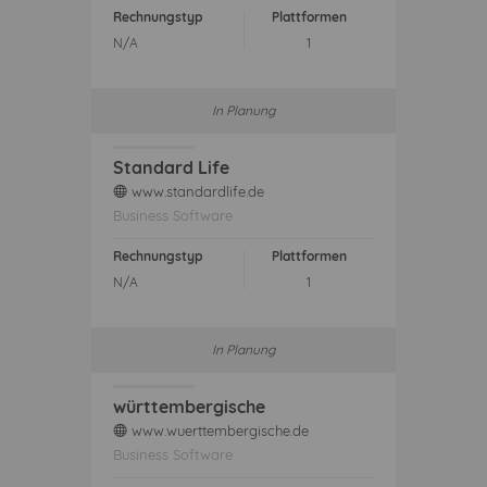
Rechnungstyp
Plattformen
N/A
1
In Planung
Standard Life
www.standardlife.de
web
Business Software
Rechnungstyp
Plattformen
N/A
1
In Planung
württembergische
www.wuerttembergische.de
web
Business Software