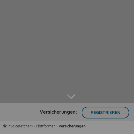
arrow down
Versicherungen:
REGISTRIEREN
invoicefetcher®
›
Plattformen
›
Versicherungen
home