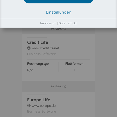
Händlerportal
Einstellungen
Rechnungstyp
Plattformen
N/A
1
Impressum
|
Datenschutz
In Planung
Credit Life
www.creditlife.net
web
Business Software
Rechnungstyp
Plattformen
N/A
1
In Planung
Europa Life
www.europa.de
web
Business Software