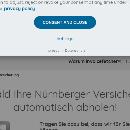
on to adjust, reject or revoke your consent at any time under "
ur
privacy policy
.
CONSENT AND CLOSE
Settings
Impressum
|
Datenschutz
Warum invoicefetcher®:
L
ersicherung
ald Ihre Nürnberger Versi
automatisch abholen!
Tragen Sie dazu bei, dass wir für S