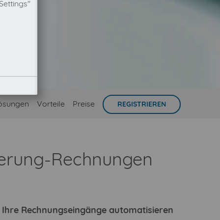
Settings"
ösungen
Vorteile
Preise
REGISTRIEREN
cherung-Rechnungen
ie Ihre Rechnungseingänge automatisieren