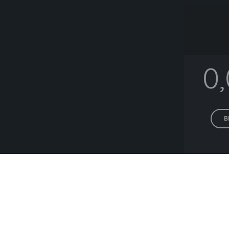
0
B
Alle P
Lieferanten die häuf