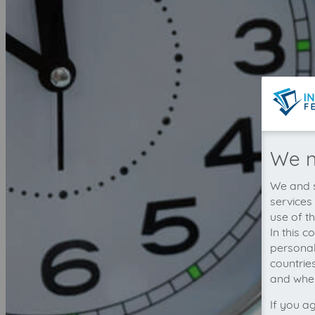
We n
We and s
services
use of t
In this 
personal
countrie
and wher
If you a