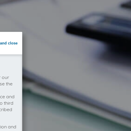
and close
r our
se the
vice and
o third
cribed
tion and