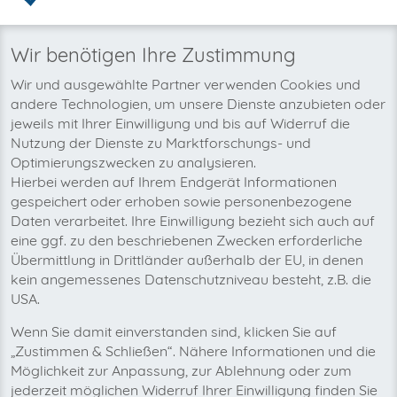
Warum invoicefetcher®:
REGISTRIEREN
invoicefetcher®
›
Plattformen
›
Versicherungen
›
Ergo
home
Wir benötigen Ihre Zustimmung
Wir und ausgewählte Partner verwenden Cookies und
Wir wollen auch bald Ihre Ergo-
andere Technologien, um unsere Dienste anzubieten oder
Rechnungen automatisch abholen!
jeweils mit Ihrer Einwilligung und bis auf Widerruf die
Nutzung der Dienste zu Marktforschungs- und
Optimierungszwecken zu analysieren.
Hierbei werden auf Ihrem Endgerät Informationen
gespeichert oder erhoben sowie personenbezogene
Daten verarbeitet. Ihre Einwilligung bezieht sich auch auf
eine ggf. zu den beschriebenen Zwecken erforderliche
Übermittlung in Drittländer außerhalb der EU, in denen
kein angemessenes Datenschutzniveau besteht, z.B. die
USA.
Wenn Sie damit einverstanden sind, klicken Sie auf
„Zustimmen & Schließen“. Nähere Informationen und die
Möglichkeit zur Anpassung, zur Ablehnung oder zum
jederzeit möglichen Widerruf Ihrer Einwilligung finden Sie