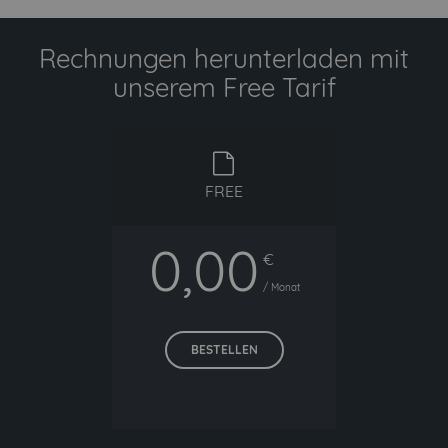
Rechnungen herunterladen mit
unserem Free Tarif
free
FREE
0,00
€
/ Monat
BESTELLEN