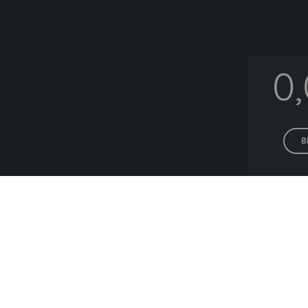
0
B
Alle P
Lieferanten die hä