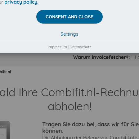
ur
privacy policy
.
CONSENT AND CLOSE
Settings
Impressum
|
Datenschutz
Warum invoicefetcher®:
L
ifit.nl
ald Ihre Combifit.nl-Rech
abholen!
Tragen Sie dazu bei, dass wir für S
können.
Die Abholung der Belege von Combifit.nl is