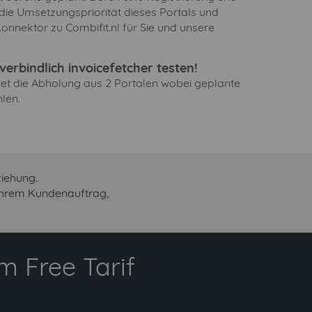
 die Umsetzungspriorität dieses Portals und
onnektor zu Combifit.nl für Sie und unsere
erbindlich invoicefetcher testen!
ltet die Abholung aus 2 Portalen wobei geplante
len.
ziehung.
 Ihrem Kundenauftrag,
 Free Tarif