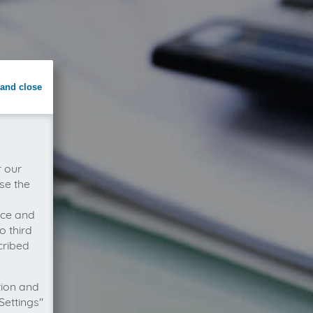
and close
r our
se the
vice and
o third
cribed
tion and
Settings"