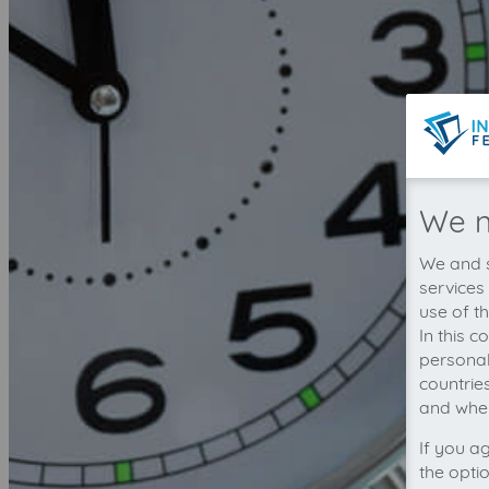
We n
We and s
services
use of t
In this 
personal
countrie
and wher
If you a
the opti