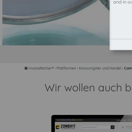
and in o
invoicefetcher®
›
Plattformen
›
Konsumgüter und Handel
›
Comb
home
Wir wollen auch b