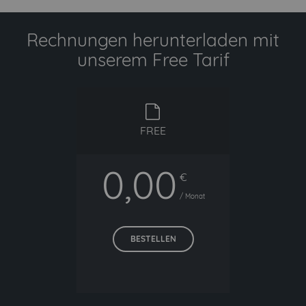
Rechnungen herunterladen mit
unserem Free Tarif
free
FREE
0,00
€
/ Monat
BESTELLEN