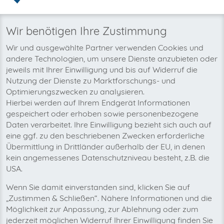
Warum invoicefetcher®:
REGISTRIEREN
invoicefetcher®
›
Plattformen
›
IT und Informationstechnologie
›
idealo
home
Wir benötigen Ihre Zustimmung
Wir und ausgewählte Partner verwenden Cookies und
Wir wollen auch bald Ihre idealo-
andere Technologien, um unsere Dienste anzubieten oder
Rechnungen automatisch abholen!
jeweils mit Ihrer Einwilligung und bis auf Widerruf die
Nutzung der Dienste zu Marktforschungs- und
Optimierungszwecken zu analysieren.
Hierbei werden auf Ihrem Endgerät Informationen
gespeichert oder erhoben sowie personenbezogene
Daten verarbeitet. Ihre Einwilligung bezieht sich auch auf
eine ggf. zu den beschriebenen Zwecken erforderliche
Übermittlung in Drittländer außerhalb der EU, in denen
kein angemessenes Datenschutzniveau besteht, z.B. die
USA.
Wenn Sie damit einverstanden sind, klicken Sie auf
„Zustimmen & Schließen“. Nähere Informationen und die
Möglichkeit zur Anpassung, zur Ablehnung oder zum
jederzeit möglichen Widerruf Ihrer Einwilligung finden Sie