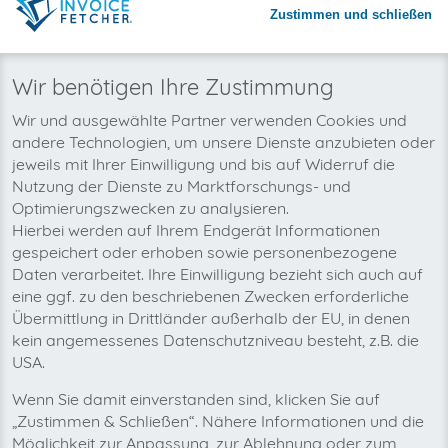
Zustimmen und schließen
Warum invoicefetcher®:
REGISTRIEREN
invoicefetcher®
›
Plattformen
›
Versicherungen
›
ikk classic
home
Wir benötigen Ihre Zustimmung
Wir wollen auch bald Ihre ikk
Wir und ausgewählte Partner verwenden Cookies und
andere Technologien, um unsere Dienste anzubieten oder
classic-Rechnungen automatisch
jeweils mit Ihrer Einwilligung und bis auf Widerruf die
abholen!
Nutzung der Dienste zu Marktforschungs- und
Optimierungszwecken zu analysieren.
Hierbei werden auf Ihrem Endgerät Informationen
gespeichert oder erhoben sowie personenbezogene
Daten verarbeitet. Ihre Einwilligung bezieht sich auch auf
eine ggf. zu den beschriebenen Zwecken erforderliche
Übermittlung in Drittländer außerhalb der EU, in denen
kein angemessenes Datenschutzniveau besteht, z.B. die
USA.
Wenn Sie damit einverstanden sind, klicken Sie auf
„Zustimmen & Schließen“. Nähere Informationen und die
Möglichkeit zur Anpassung, zur Ablehnung oder zum