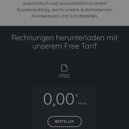
automatisch und ausschließlich in Ihrem
Kundenauftrag, durch unsere Automatismen,
Konnektoren und Schnittstellen.
Rechnungen herunterladen mit
unserem Free Tarif
free
FREE
0,00
€
/ Monat
BESTELLEN