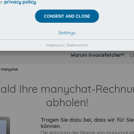
ur
privacy policy
.
CONSENT AND CLOSE
Settings
Impressum
|
Datenschutz
Warum invoicefetcher®:
L
manychat
bald Ihre manychat-Rechn
abholen!
Tragen Sie dazu bei, dass wir für S
können.
Die Abholung der Belege von manychat ist 