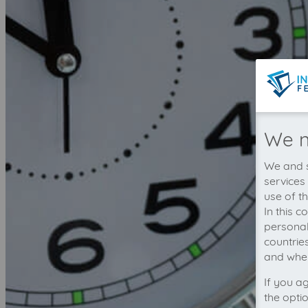
We n
We and s
services
use of t
In this 
personal
countrie
and wher
If you a
the opti