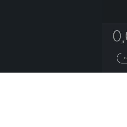
0
B
Alle P
Lieferanten die h