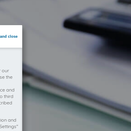
and close
r our
se the
vice and
o third
cribed
tion and
Settings"