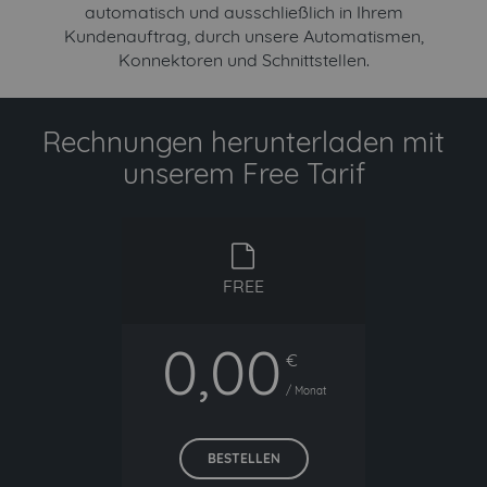
automatisch und ausschließlich in Ihrem
Kundenauftrag, durch unsere Automatismen,
Konnektoren und Schnittstellen.
Rechnungen herunterladen mit
unserem Free Tarif
free
FREE
0,00
€
/ Monat
BESTELLEN