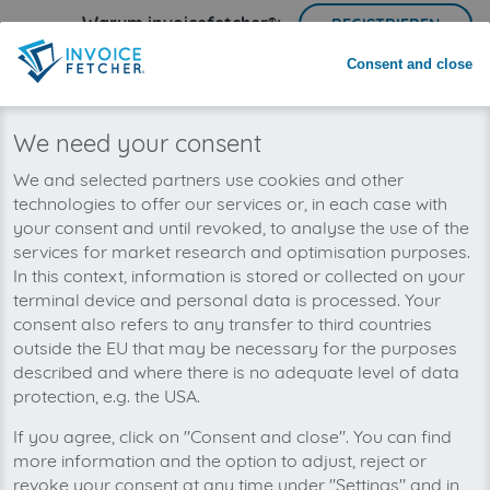
Warum invoicefetcher®:
REGISTRIEREN
Consent and close
invoicefetcher®
›
Plattformen
›
Telekommunikation
›
Altice USA
home
Wir wollen auch bald Ihre Altice
We need your consent
USA-Rechnungen automatisch
We and selected partners use cookies and other
abholen!
technologies to offer our services or, in each case with
your consent and until revoked, to analyse the use of the
services for market research and optimisation purposes.
In this context, information is stored or collected on your
terminal device and personal data is processed. Your
consent also refers to any transfer to third countries
outside the EU that may be necessary for the purposes
described and where there is no adequate level of data
protection, e.g. the USA.
If you agree, click on "Consent and close". You can find
more information and the option to adjust, reject or
revoke your consent at any time under "Settings" and in