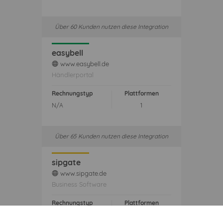
Über 60 Kunden nutzen diese Integration
easybell
www.easybell.de
web
Händlerportal
Rechnungstyp
Plattformen
N/A
1
Über 65 Kunden nutzen diese Integration
sipgate
www.sipgate.de
web
Business Software
Rechnungstyp
Plattformen
N/A
1