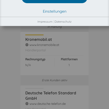
Rechnungstyp
Plattformen
Einstellungen
N/A
1
Impressum
|
Datenschutz
In Planung
Kronemobil.at
www.kronemobile.at
web
Händlerportal
Rechnungstyp
Plattformen
N/A
1
Erste Kunden aktiv
Deutsche Telefon Standard
GmbH
www.deutsche-telefon.de
web