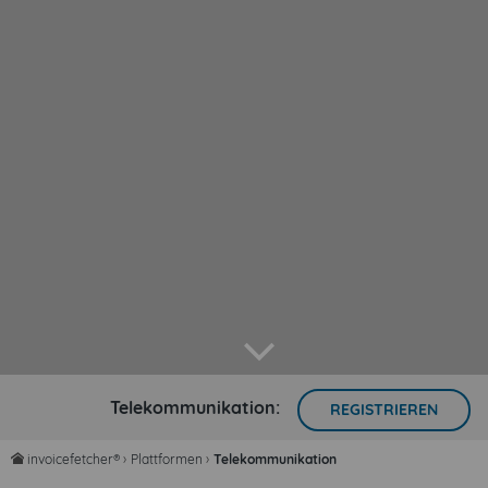
arrow down
Telekommunikation:
REGISTRIEREN
invoicefetcher®
›
Plattformen
›
Telekommunikation
home