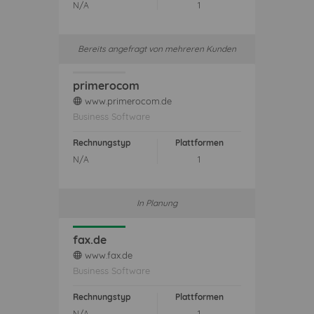
N/A
1
Bereits angefragt von mehreren Kunden
primerocom
www.primerocom.de
web
Business Software
Rechnungstyp
Plattformen
N/A
1
In Planung
fax.de
www.fax.de
web
Business Software
Rechnungstyp
Plattformen
N/A
1