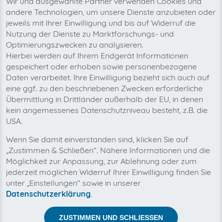
Wir und ausgewählte Partner verwenden Cookies und
andere Technologien, um unsere Dienste anzubieten oder
Rechnungstyp
Plattformen
jeweils mit Ihrer Einwilligung und bis auf Widerruf die
N/A
1
Nutzung der Dienste zu Marktforschungs- und
Optimierungszwecken zu analysieren.
Hierbei werden auf Ihrem Endgerät Informationen
Bereits angefragt von mehreren Kunden
gespeichert oder erhoben sowie personenbezogene
Daten verarbeitet. Ihre Einwilligung bezieht sich auch auf
VOIPSTUDIO
eine ggf. zu den beschriebenen Zwecken erforderliche
voipstudio.de
web
Übermittlung in Drittländer außerhalb der EU, in denen
Business Software
kein angemessenes Datenschutzniveau besteht, z.B. die
USA.
Rechnungstyp
Plattformen
N/A
1
Wenn Sie damit einverstanden sind, klicken Sie auf
„Zustimmen & Schließen“. Nähere Informationen und die
Möglichkeit zur Anpassung, zur Ablehnung oder zum
In Planung
jederzeit möglichen Widerruf Ihrer Einwilligung finden Sie
unter „Einstellungen“ sowie in unserer
fixschalten
Datenschutzerklärung
.
partner.tk-world.de
web
Business Software
ZUSTIMMEN UND SCHLIESSEN