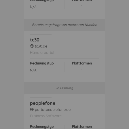
N/A
1
Bereits angefragt von mehreren Kunden
tc30
tc30.de
web
Händlerportal
Rechnungstyp
Plattformen
N/A
1
In Planung
peoplefone
portal.peoplefone.de
web
Business Software
Rechnungstyp
Plattformen