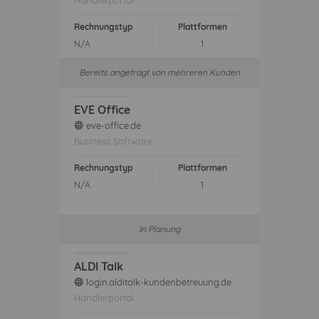
Händlerportal
Rechnungstyp
Plattformen
N/A
1
Bereits angefragt von mehreren Kunden
EVE Office
eve-office.de
web
Business Software
Rechnungstyp
Plattformen
N/A
1
In Planung
ALDI Talk
login.alditalk-kundenbetreuung.de
web
Händlerportal