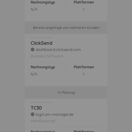
Rechnungstyp
Plattformen
N/A
1
Bereits angefragt von mehreren Kunden
ClickSend
dashboard.clicksend.com
web
Business Software
Rechnungstyp
Plattformen
N/A
1
In Planung
TC30
login.srn-manager.de
web
Händlerportal
Rechnungstyp
Plattformen